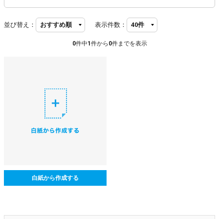
並び替え：
表示件数：
0
件中
1
件から
0
件までを表示
白紙から作成する