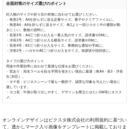
全面封筒のサイズ選びのポイント
封入物のサイズや折り目の有無に合わせてお選びください。
・角形2号：A4を折らずに送る定番サイズ。冊子やクリアファイルに。
・角形A4：A4を折らずに送るサイズ。角2より一回り小さく中の書類が動
きにくい。数枚の資料に。
・長形3号：A4三つ折りが入る一番人気のサイズ。請求書やDMに。
・洋長3号：A4三つ折りが入る横長サイズ。請求書やDMに。
・長形4号：B5三つ折りが入るサイズ。事務的な通知や手紙に。
・洋形2号：ハガキやA5二つ折りが入るサイズ。挨拶状や招待状に。
タイプの選び方ポイント
用途や作業効率に合わせて最適な仕様をお選びください。
・窓あり：宛名ラベルを貼る手間を省きたい場合に最適（角A4・長3・洋長
3に対応）。
・タテ長：ビジネスシーンで最も一般的で、誠実な印象を与えたい場合に
適しています。
・ヨコ長：中身が取り出しやすく、デザインを際立たせたいDM等にオスス
メ。
オンラインデザインはピクスタ株式会社の利用規約に基づい
て、透かしマーク入り画像をテンプレートに掲載しておりま