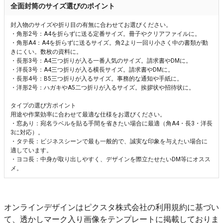
全面封筒のサイズ選びのポイント
封入物のサイズや折り目の有無に合わせてお選びください。
・角形2号：A4を折らずに送る定番サイズ。冊子やクリアファイルに。
・角形A4：A4を折らずに送るサイズ。角2より一回り小さく中の書類が動
きにくい。数枚の資料に。
・長形3号：A4三つ折りが入る一番人気のサイズ。請求書やDMに。
・洋長3号：A4三つ折りが入る横長サイズ。請求書やDMに。
・長形4号：B5三つ折りが入るサイズ。事務的な通知や手紙に。
・洋形2号：ハガキやA5二つ折りが入るサイズ。挨拶状や招待状に。
タイプの選び方ポイント
用途や作業効率に合わせて最適な仕様をお選びください。
・窓あり：宛名ラベルを貼る手間を省きたい場合に最適（角A4・長3・洋長
3に対応）。
・タテ長：ビジネスシーンで最も一般的で、誠実な印象を与えたい場合に
適しています。
・ヨコ長：中身が取り出しやすく、デザインを際立たせたいDM等にオスス
メ。
オンラインデザインはピクスタ株式会社の利用規約に基づい
て、透かしマーク入り画像をテンプレートに掲載しておりま