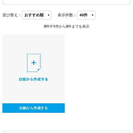
並び替え：
表示件数：
0
件中
1
件から
0
件までを表示
白紙から作成する