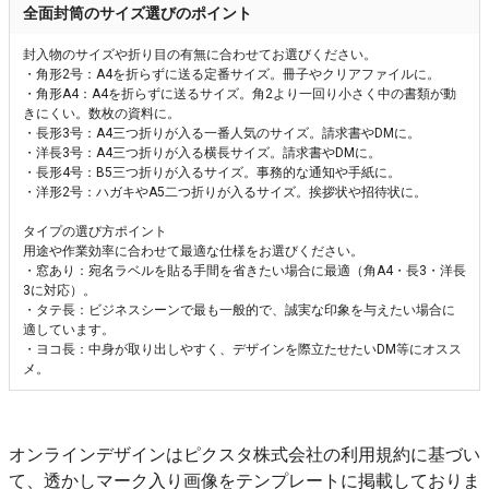
全面封筒のサイズ選びのポイント
封入物のサイズや折り目の有無に合わせてお選びください。
・角形2号：A4を折らずに送る定番サイズ。冊子やクリアファイルに。
・角形A4：A4を折らずに送るサイズ。角2より一回り小さく中の書類が動
きにくい。数枚の資料に。
・長形3号：A4三つ折りが入る一番人気のサイズ。請求書やDMに。
・洋長3号：A4三つ折りが入る横長サイズ。請求書やDMに。
・長形4号：B5三つ折りが入るサイズ。事務的な通知や手紙に。
・洋形2号：ハガキやA5二つ折りが入るサイズ。挨拶状や招待状に。
タイプの選び方ポイント
用途や作業効率に合わせて最適な仕様をお選びください。
・窓あり：宛名ラベルを貼る手間を省きたい場合に最適（角A4・長3・洋長
3に対応）。
・タテ長：ビジネスシーンで最も一般的で、誠実な印象を与えたい場合に
適しています。
・ヨコ長：中身が取り出しやすく、デザインを際立たせたいDM等にオスス
メ。
オンラインデザインはピクスタ株式会社の利用規約に基づい
て、透かしマーク入り画像をテンプレートに掲載しておりま