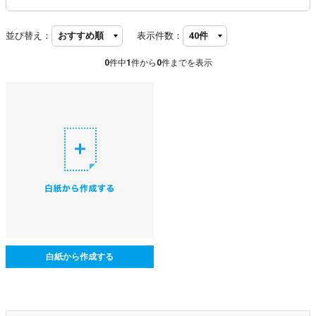
並び替え：
表示件数：
0
件中
1
件から
0
件までを表示
白紙から作成する