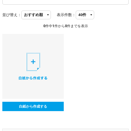
並び替え：
表示件数：
0
件中
1
件から
0
件までを表示
白紙から作成する