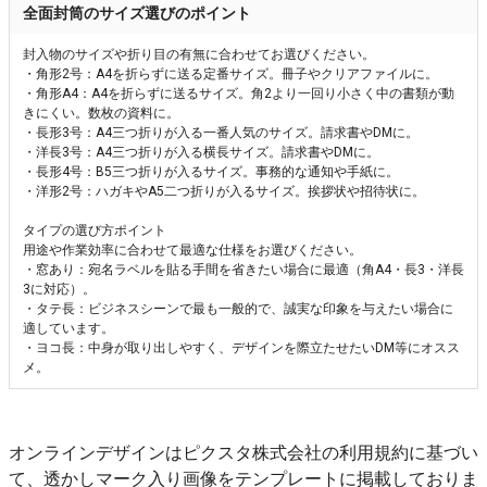
全面封筒のサイズ選びのポイント
封入物のサイズや折り目の有無に合わせてお選びください。
・角形2号：A4を折らずに送る定番サイズ。冊子やクリアファイルに。
・角形A4：A4を折らずに送るサイズ。角2より一回り小さく中の書類が動
きにくい。数枚の資料に。
・長形3号：A4三つ折りが入る一番人気のサイズ。請求書やDMに。
・洋長3号：A4三つ折りが入る横長サイズ。請求書やDMに。
・長形4号：B5三つ折りが入るサイズ。事務的な通知や手紙に。
・洋形2号：ハガキやA5二つ折りが入るサイズ。挨拶状や招待状に。
タイプの選び方ポイント
用途や作業効率に合わせて最適な仕様をお選びください。
・窓あり：宛名ラベルを貼る手間を省きたい場合に最適（角A4・長3・洋長
3に対応）。
・タテ長：ビジネスシーンで最も一般的で、誠実な印象を与えたい場合に
適しています。
・ヨコ長：中身が取り出しやすく、デザインを際立たせたいDM等にオスス
メ。
オンラインデザインはピクスタ株式会社の利用規約に基づい
て、透かしマーク入り画像をテンプレートに掲載しておりま