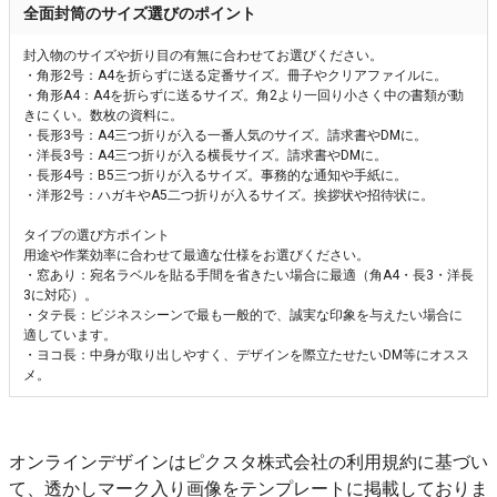
全面封筒のサイズ選びのポイント
封入物のサイズや折り目の有無に合わせてお選びください。
・角形2号：A4を折らずに送る定番サイズ。冊子やクリアファイルに。
・角形A4：A4を折らずに送るサイズ。角2より一回り小さく中の書類が動
きにくい。数枚の資料に。
・長形3号：A4三つ折りが入る一番人気のサイズ。請求書やDMに。
・洋長3号：A4三つ折りが入る横長サイズ。請求書やDMに。
・長形4号：B5三つ折りが入るサイズ。事務的な通知や手紙に。
・洋形2号：ハガキやA5二つ折りが入るサイズ。挨拶状や招待状に。
タイプの選び方ポイント
用途や作業効率に合わせて最適な仕様をお選びください。
・窓あり：宛名ラベルを貼る手間を省きたい場合に最適（角A4・長3・洋長
3に対応）。
・タテ長：ビジネスシーンで最も一般的で、誠実な印象を与えたい場合に
適しています。
・ヨコ長：中身が取り出しやすく、デザインを際立たせたいDM等にオスス
メ。
オンラインデザインはピクスタ株式会社の利用規約に基づい
て、透かしマーク入り画像をテンプレートに掲載しておりま