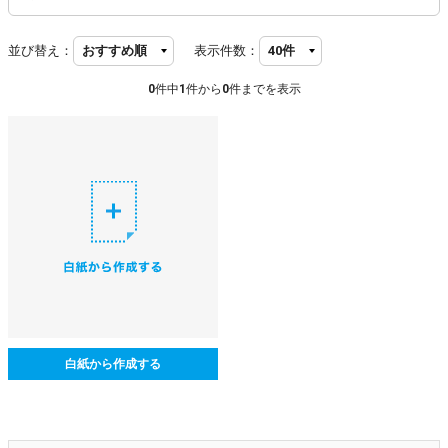
並び替え：
表示件数：
0
件中
1
件から
0
件までを表示
白紙から作成する