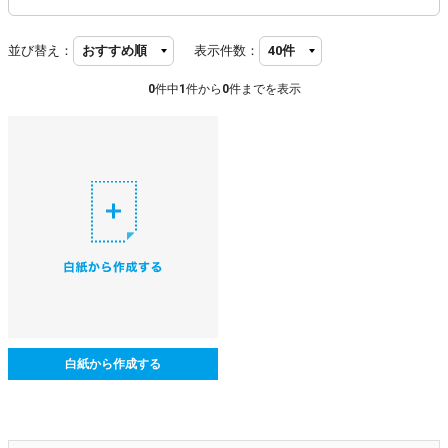
並び替え：
表示件数：
0
件中
1
件から
0
件までを表示
白紙から作成する