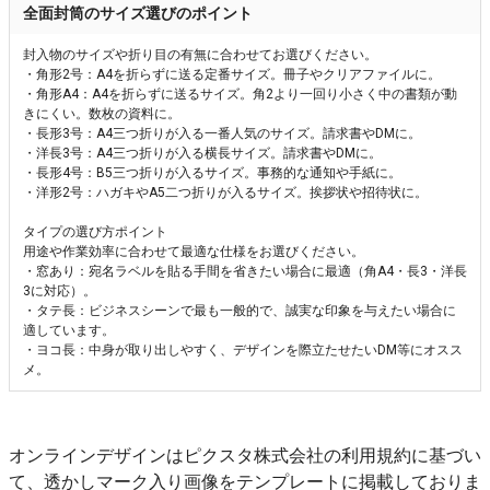
全面封筒のサイズ選びのポイント
封入物のサイズや折り目の有無に合わせてお選びください。
・角形2号：A4を折らずに送る定番サイズ。冊子やクリアファイルに。
・角形A4：A4を折らずに送るサイズ。角2より一回り小さく中の書類が動
きにくい。数枚の資料に。
・長形3号：A4三つ折りが入る一番人気のサイズ。請求書やDMに。
・洋長3号：A4三つ折りが入る横長サイズ。請求書やDMに。
・長形4号：B5三つ折りが入るサイズ。事務的な通知や手紙に。
・洋形2号：ハガキやA5二つ折りが入るサイズ。挨拶状や招待状に。
タイプの選び方ポイント
用途や作業効率に合わせて最適な仕様をお選びください。
・窓あり：宛名ラベルを貼る手間を省きたい場合に最適（角A4・長3・洋長
3に対応）。
・タテ長：ビジネスシーンで最も一般的で、誠実な印象を与えたい場合に
適しています。
・ヨコ長：中身が取り出しやすく、デザインを際立たせたいDM等にオスス
メ。
オンラインデザインはピクスタ株式会社の利用規約に基づい
て、透かしマーク入り画像をテンプレートに掲載しておりま