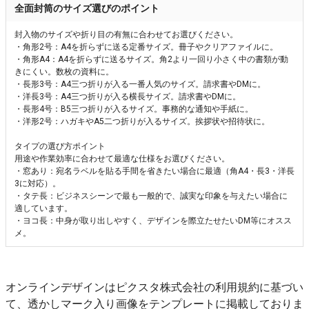
全面封筒のサイズ選びのポイント
封入物のサイズや折り目の有無に合わせてお選びください。
・角形2号：A4を折らずに送る定番サイズ。冊子やクリアファイルに。
・角形A4：A4を折らずに送るサイズ。角2より一回り小さく中の書類が動
きにくい。数枚の資料に。
・長形3号：A4三つ折りが入る一番人気のサイズ。請求書やDMに。
・洋長3号：A4三つ折りが入る横長サイズ。請求書やDMに。
・長形4号：B5三つ折りが入るサイズ。事務的な通知や手紙に。
・洋形2号：ハガキやA5二つ折りが入るサイズ。挨拶状や招待状に。
タイプの選び方ポイント
用途や作業効率に合わせて最適な仕様をお選びください。
・窓あり：宛名ラベルを貼る手間を省きたい場合に最適（角A4・長3・洋長
3に対応）。
・タテ長：ビジネスシーンで最も一般的で、誠実な印象を与えたい場合に
適しています。
・ヨコ長：中身が取り出しやすく、デザインを際立たせたいDM等にオスス
メ。
オンラインデザインはピクスタ株式会社の利用規約に基づい
て、透かしマーク入り画像をテンプレートに掲載しておりま