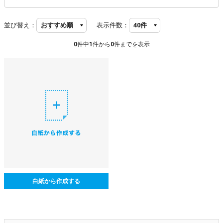
並び替え：
表示件数：
0
件中
1
件から
0
件までを表示
白紙から作成する