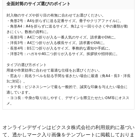
全面封筒のサイズ選びのポイント
封入物のサイズや折り目の有無に合わせてお選びください。
・角形2号：A4を折らずに送る定番サイズ。冊子やクリアファイルに。
・角形A4：A4を折らずに送るサイズ。角2より一回り小さく中の書類が動
きにくい。数枚の資料に。
・長形3号：A4三つ折りが入る一番人気のサイズ。請求書やDMに。
・洋長3号：A4三つ折りが入る横長サイズ。請求書やDMに。
・長形4号：B5三つ折りが入るサイズ。事務的な通知や手紙に。
・洋形2号：ハガキやA5二つ折りが入るサイズ。挨拶状や招待状に。
タイプの選び方ポイント
用途や作業効率に合わせて最適な仕様をお選びください。
・窓あり：宛名ラベルを貼る手間を省きたい場合に最適（角A4・長3・洋長
3に対応）。
・タテ長：ビジネスシーンで最も一般的で、誠実な印象を与えたい場合に
適しています。
・ヨコ長：中身が取り出しやすく、デザインを際立たせたいDM等にオスス
メ。
オンラインデザインはピクスタ株式会社の利用規約に基づい
て、透かしマーク入り画像をテンプレートに掲載しておりま