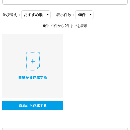
並び替え：
表示件数：
0
件中
1
件から
0
件までを表示
白紙から作成する