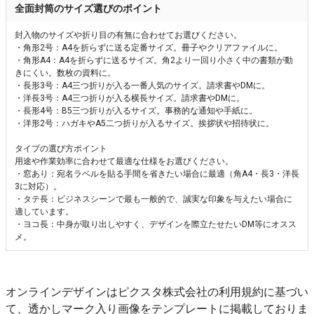
全面封筒のサイズ選びのポイント
封入物のサイズや折り目の有無に合わせてお選びください。
・角形2号：A4を折らずに送る定番サイズ。冊子やクリアファイルに。
・角形A4：A4を折らずに送るサイズ。角2より一回り小さく中の書類が動
きにくい。数枚の資料に。
・長形3号：A4三つ折りが入る一番人気のサイズ。請求書やDMに。
・洋長3号：A4三つ折りが入る横長サイズ。請求書やDMに。
・長形4号：B5三つ折りが入るサイズ。事務的な通知や手紙に。
・洋形2号：ハガキやA5二つ折りが入るサイズ。挨拶状や招待状に。
タイプの選び方ポイント
用途や作業効率に合わせて最適な仕様をお選びください。
・窓あり：宛名ラベルを貼る手間を省きたい場合に最適（角A4・長3・洋長
3に対応）。
・タテ長：ビジネスシーンで最も一般的で、誠実な印象を与えたい場合に
適しています。
・ヨコ長：中身が取り出しやすく、デザインを際立たせたいDM等にオスス
メ。
オンラインデザインはピクスタ株式会社の利用規約に基づい
て、透かしマーク入り画像をテンプレートに掲載しておりま