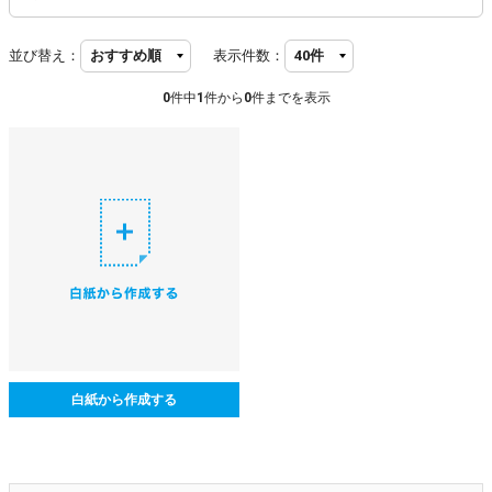
並び替え：
表示件数：
0
件中
1
件から
0
件までを表示
白紙から作成する