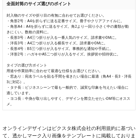
全面封筒のサイズ選びのポイント
封入物のサイズや折り目の有無に合わせてお選びください。
・角形2号：A4を折らずに送る定番サイズ。冊子やクリアファイルに。
・角形A4：A4を折らずに送るサイズ。角2より一回り小さく中の書類が動
きにくい。数枚の資料に。
・長形3号：A4三つ折りが入る一番人気のサイズ。請求書やDMに。
・洋長3号：A4三つ折りが入る横長サイズ。請求書やDMに。
・長形4号：B5三つ折りが入るサイズ。事務的な通知や手紙に。
・洋形2号：ハガキやA5二つ折りが入るサイズ。挨拶状や招待状に。
タイプの選び方ポイント
用途や作業効率に合わせて最適な仕様をお選びください。
・窓あり：宛名ラベルを貼る手間を省きたい場合に最適（角A4・長3・洋長
3に対応）。
・タテ長：ビジネスシーンで最も一般的で、誠実な印象を与えたい場合に
適しています。
・ヨコ長：中身が取り出しやすく、デザインを際立たせたいDM等にオスス
メ。
オンラインデザインはピクスタ株式会社の利用規約に基づい
て、透かしマーク入り画像をテンプレートに掲載しておりま