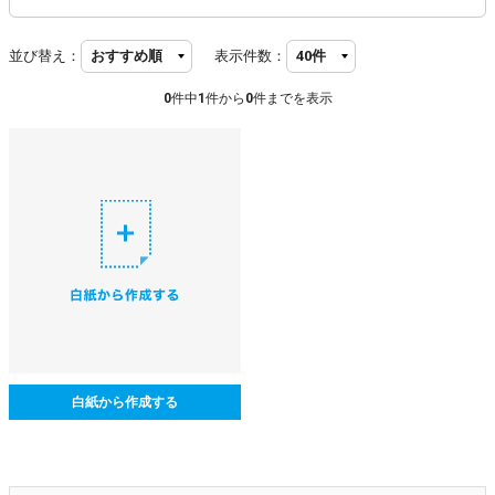
並び替え：
表示件数：
0
件中
1
件から
0
件までを表示
白紙から作成する