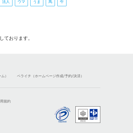
法人
ウマ
うま
馬
午
しております。
ーム）
ペライチ（ホームページ作成/予約/決済）
用規約