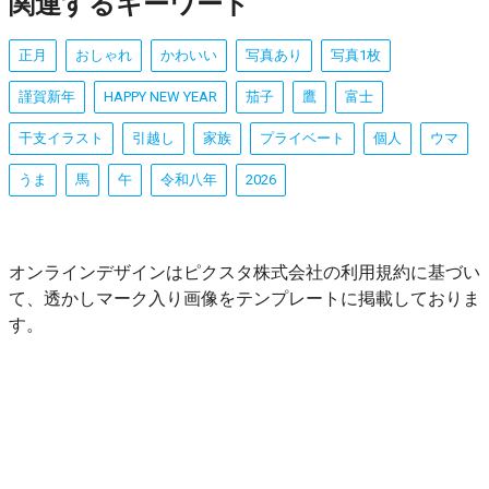
関連するキーワード
正月
おしゃれ
かわいい
写真あり
写真1枚
謹賀新年
HAPPY NEW YEAR
茄子
鷹
富士
干支イラスト
引越し
家族
プライベート
個人
ウマ
うま
馬
午
令和八年
2026
オンラインデザインはピクスタ株式会社の利用規約に基づい
て、透かしマーク入り画像をテンプレートに掲載しておりま
す。