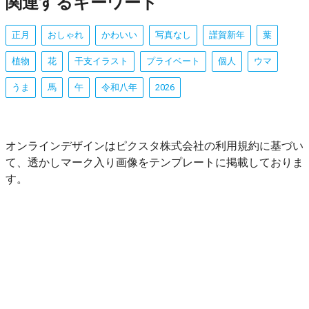
関連するキーワード
正月
おしゃれ
かわいい
写真なし
謹賀新年
葉
植物
花
干支イラスト
プライベート
個人
ウマ
うま
馬
午
令和八年
2026
オンラインデザインはピクスタ株式会社の利用規約に基づい
て、透かしマーク入り画像をテンプレートに掲載しておりま
す。