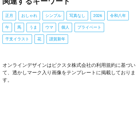
関連するキーワード
正月
おしゃれ
シンプル
写真なし
2026
令和八年
午
馬
うま
ウマ
個人
プライベート
干支イラスト
花
謹賀新年
オンラインデザインはピクスタ株式会社の利用規約に基づい
て、透かしマーク入り画像をテンプレートに掲載しておりま
す。