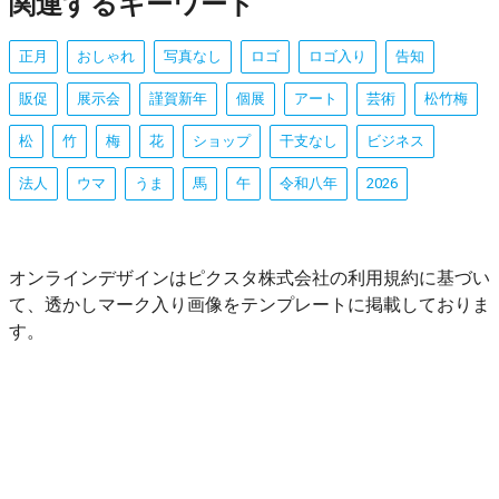
関連するキーワード
正月
おしゃれ
写真なし
ロゴ
ロゴ入り
告知
販促
展示会
謹賀新年
個展
アート
芸術
松竹梅
松
竹
梅
花
ショップ
干支なし
ビジネス
法人
ウマ
うま
馬
午
令和八年
2026
オンラインデザインはピクスタ株式会社の利用規約に基づい
て、透かしマーク入り画像をテンプレートに掲載しておりま
す。