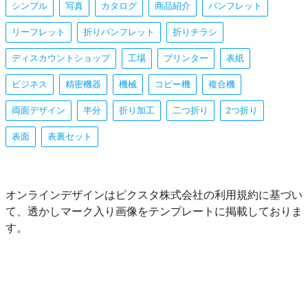
シンプル
写真
カタログ
商品紹介
パンフレット
リーフレット
折りパンフレット
折りチラシ
ディスカウントショップ
工場
プリンター
表紙
ビジネス
精密機器
機械
コピー機
複合機
両面デザイン
半分
折り加工
二つ折り
2つ折り
表面
表裏セット
オンラインデザインはピクスタ株式会社の利用規約に基づい
て、透かしマーク入り画像をテンプレートに掲載しておりま
す。