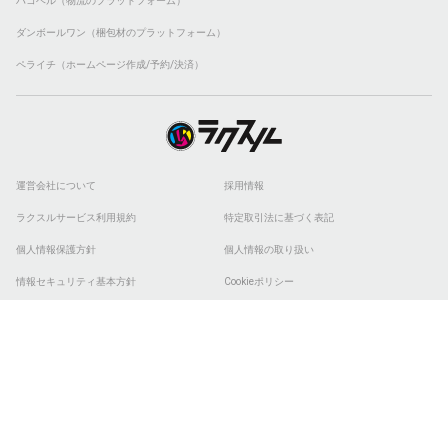
ハコベル（物流のプラットフォーム）
ダンボールワン（梱包材のプラットフォーム）
ペライチ（ホームページ作成/予約/決済）
運営会社について
採用情報
ラクスルサービス利用規約
特定取引法に基づく表記
個人情報保護方針
個人情報の取り扱い
情報セキュリティ基本方針
Cookieポリシー
他社商標
ESGの取り組み
© 2026 RAKSUL INC. All Rights Reserved.