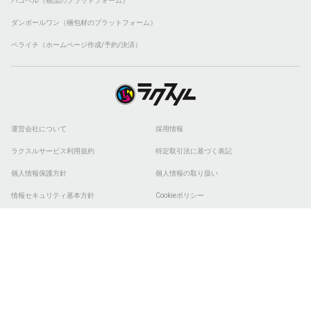
ハコベル（物流のプラットフォーム）
ダンボールワン（梱包材のプラットフォーム）
ペライチ（ホームページ作成/予約/決済）
運営会社について
採用情報
ラクスルサービス利用規約
特定取引法に基づく表記
個人情報保護方針
個人情報の取り扱い
情報セキュリティ基本方針
Cookieポリシー
他社商標
ESGの取り組み
© 2026 RAKSUL INC. All Rights Reserved.