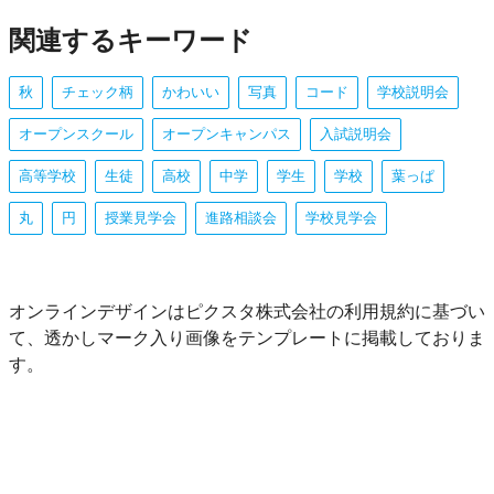
関連するキーワード
秋
チェック柄
かわいい
写真
コード
学校説明会
オープンスクール
オープンキャンパス
入試説明会
高等学校
生徒
高校
中学
学生
学校
葉っぱ
丸
円
授業見学会
進路相談会
学校見学会
オンラインデザインはピクスタ株式会社の利用規約に基づい
て、透かしマーク入り画像をテンプレートに掲載しておりま
す。