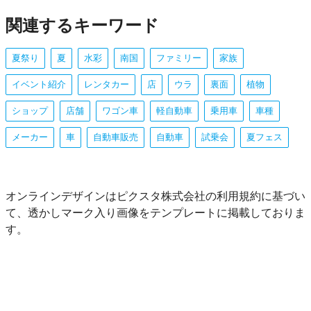
関連するキーワード
夏祭り
夏
水彩
南国
ファミリー
家族
イベント紹介
レンタカー
店
ウラ
裏面
植物
ショップ
店舗
ワゴン車
軽自動車
乗用車
車種
メーカー
車
自動車販売
自動車
試乗会
夏フェス
オンラインデザインはピクスタ株式会社の利用規約に基づい
て、透かしマーク入り画像をテンプレートに掲載しておりま
す。