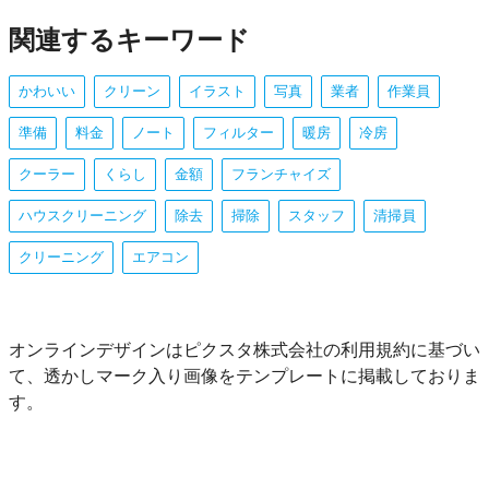
関連するキーワード
かわいい
クリーン
イラスト
写真
業者
作業員
準備
料金
ノート
フィルター
暖房
冷房
クーラー
くらし
金額
フランチャイズ
ハウスクリーニング
除去
掃除
スタッフ
清掃員
クリーニング
エアコン
オンラインデザインはピクスタ株式会社の利用規約に基づい
て、透かしマーク入り画像をテンプレートに掲載しておりま
す。