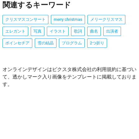
関連するキーワード
クリスマスコンサート
merry christmas
メリークリスマス
エレガント
写真
イラスト
歌詞
曲名
出演者
ポインセチア
雪の結晶
プログラム
2つ折り
オンラインデザインはピクスタ株式会社の利用規約に基づい
て、透かしマーク入り画像をテンプレートに掲載しておりま
す。