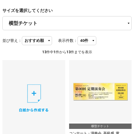
サイズを選択してください
並び替え：
表示件数：
13
件中
1
件から
13
件までを表示
横型チケット
コンサート・演奏会_高級感_黄