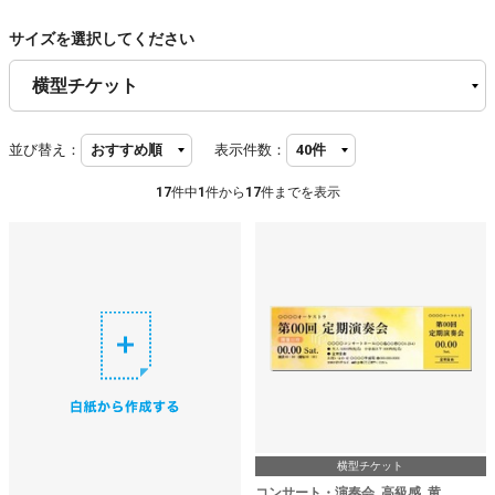
サイズを選択してください
並び替え：
表示件数：
17
件中
1
件から
17
件までを表示
横型チケット
コンサート・演奏会_高級感_黄