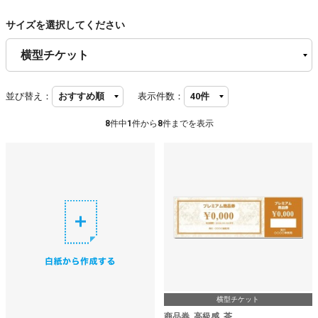
サイズを選択してください
並び替え：
表示件数：
8
件中
1
件から
8
件までを表示
横型チケット
商品券_高級感_茶