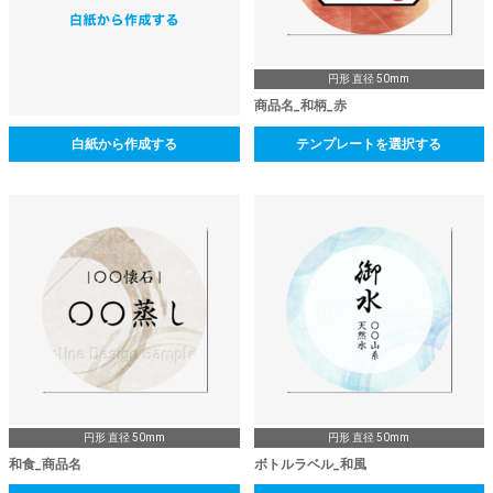
円形 直径 50mm
商品名_和柄_赤
白紙から作成する
テンプレートを選択する
円形 直径 50mm
円形 直径 50mm
和食_商品名
ボトルラベル_和風