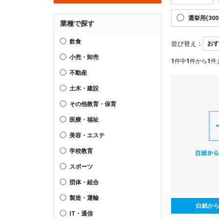
選挙用(300
業種で探す
飲食
並び替え：
小売・卸売
1
件中
1
件から
1
件
不動産
土木・建設
その他教育・保育
医療・福祉
美容・エステ
学校教育
スポーツ
団体・組合
製造・運輸
白紙か
IT・通信