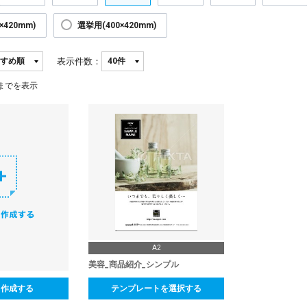
×420mm)
選挙用(400×420mm)
表示件数：
までを表示
A2
美容_商品紹介_シンプル
ら作成する
テンプレートを選択する