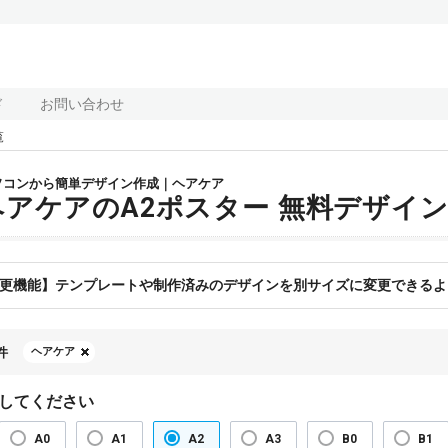
ド
お問い合わせ
覧
ソコンから簡単デザイン作成｜ヘアケア
ヘアケアのA2ポスター 無料デザイ
更機能】テンプレートや制作済みのデザインを別サイズに変更できるよ
件
ヘアケア
してください
A0
A1
A2
A3
B0
B1