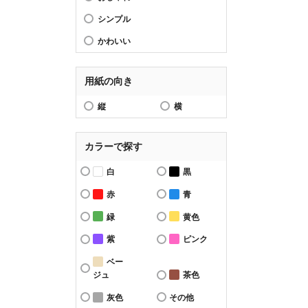
シンプル
かわいい
用紙の向き
縦
横
カラーで探す
白
黒
赤
青
緑
黄色
紫
ピンク
ベー
ジュ
茶色
灰色
その他