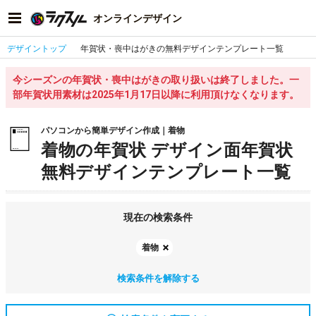
オンラインデザイン
デザイントップ
年賀状・喪中はがきの無料デザインテンプレート一覧
今シーズンの年賀状・喪中はがきの取り扱いは終了しました。一
部年賀状用素材は2025年1月17日以降に利用頂けなくなります。
パソコンから簡単デザイン作成｜着物
着物の年賀状 デザイン面年賀状
無料デザインテンプレート一覧
現在の検索条件
着物
検索条件を解除する