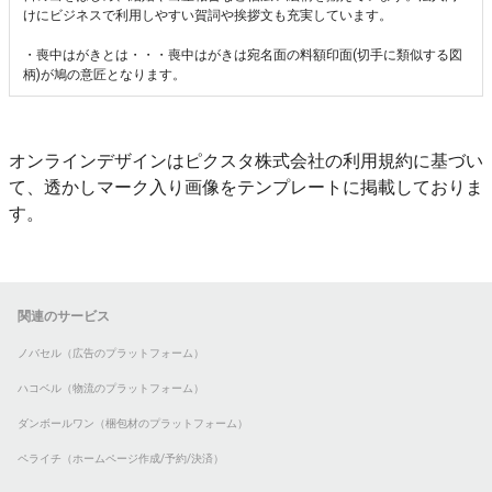
けにビジネスで利用しやすい賀詞や挨拶文も充実しています。
・喪中はがきとは・・・喪中はがきは宛名面の料額印面(切手に類似する図
柄)が鳩の意匠となります。
オンラインデザインはピクスタ株式会社の利用規約に基づい
て、透かしマーク入り画像をテンプレートに掲載しておりま
す。
関連のサービス
ノバセル（広告のプラットフォーム）
ハコベル（物流のプラットフォーム）
ダンボールワン（梱包材のプラットフォーム）
ペライチ（ホームページ作成/予約/決済）