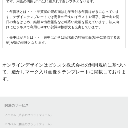
です。用紙の周囲5mmは印刷されず白いフチとなります。
・年賀状とは・・・年賀状の宛名面はお年玉付き年賀はがきになっていま
す。デザインテンプレートでは定番の干支のイラストや漢字、富士山や初
日の出をはじめ、結婚や出産報告など幅広い絵柄を揃えています。法人向
けにビジネスで利用しやすい賀詞や挨拶文も充実しています。
・喪中はがきとは・・・喪中はがきは宛名面の料額印面(切手に類似する図
柄)が鳩の意匠となります。
オンラインデザインはピクスタ株式会社の利用規約に基づい
て、透かしマーク入り画像をテンプレートに掲載しておりま
す。
関連のサービス
ノバセル（広告のプラットフォーム）
ハコベル（物流のプラットフォーム）