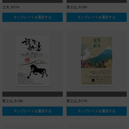
土木_R216
富士山_R184
テンプレートを選択する
テンプレートを選択する
富士山_R180
富士山_R179
テンプレートを選択する
テンプレートを選択する