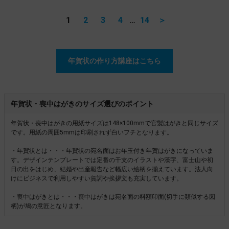
1
2
3
4
…
14
＞
年賀状の作り方講座はこちら
年賀状・喪中はがきのサイズ選びのポイント
年賀状・喪中はがきの用紙サイズは148×100mmで官製はがきと同じサイズ
です。用紙の周囲5mmは印刷されず白いフチとなります。
・年賀状とは・・・年賀状の宛名面はお年玉付き年賀はがきになっていま
す。デザインテンプレートでは定番の干支のイラストや漢字、富士山や初
日の出をはじめ、結婚や出産報告など幅広い絵柄を揃えています。法人向
けにビジネスで利用しやすい賀詞や挨拶文も充実しています。
・喪中はがきとは・・・喪中はがきは宛名面の料額印面(切手に類似する図
柄)が鳩の意匠となります。