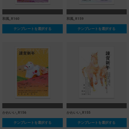
和風_R160
和風_R159
テンプレートを選択する
テンプレートを選択する
かわいい_R156
かわいい_R155
テンプレートを選択する
テンプレートを選択する