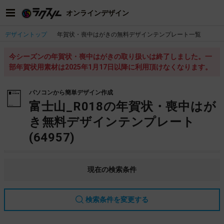
オンラインデザイン
デザイントップ
年賀状・喪中はがきの無料デザインテンプレート一覧
今シーズンの年賀状・喪中はがきの取り扱いは終了しました。一
部年賀状用素材は2025年1月17日以降に利用頂けなくなります。
パソコンから簡単デザイン作成
富士山_R018の年賀状・喪中はが
き無料デザインテンプレート
(64957)
現在の検索条件
検索条件を変更する