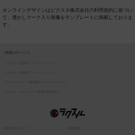
オンラインデザインはピクスタ株式会社の利用規約に基づい
て、透かしマーク入り画像をテンプレートに掲載しておりま
す。
関連のサービス
ノバセル（広告のプラットフォーム）
ハコベル（物流のプラットフォーム）
ダンボールワン（梱包材のプラットフォーム）
ペライチ（ホームページ作成/予約/決済）
運営会社について
採用情報