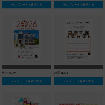
テンプレートを選択する
テンプレートを選択する
土木_R319
教育_R276
テンプレートを選択する
テンプレートを選択する