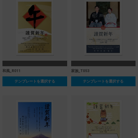
和風_R011
家族_T053
テンプレートを選択する
テンプレートを選択する