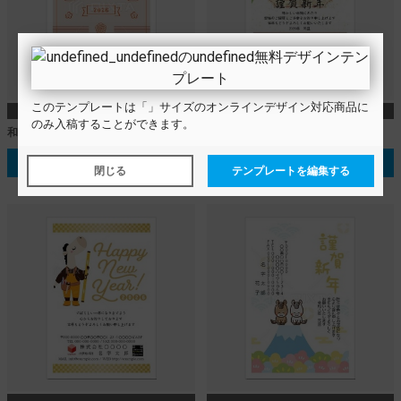
この
テンプレート
は「」サイズのオンラインデザイン対応商品に
のみ入稿することができます。
和モダン_R237
医療_R218
テンプレートを選択する
テンプレートを選択する
閉じる
テンプレートを編集する