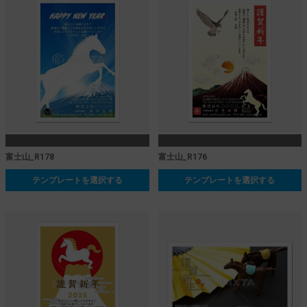
富士山_R178
富士山_R176
テンプレートを選択する
テンプレートを選択する