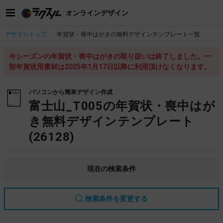
オンラインデザイン
デザイントップ
年賀状・喪中はがきの無料デザインテンプレート一覧
今シーズンの年賀状・喪中はがきの取り扱いは終了しました。一
部年賀状用素材は2025年1月17日以降に利用頂けなくなります。
パソコンから簡単デザイン作成
富士山_T005の年賀状・喪中はが
き無料デザインテンプレート
(26128)
現在の検索条件
検索条件を変更する