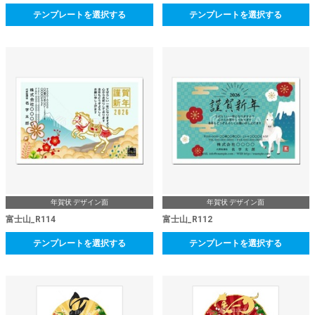
テンプレートを選択する
テンプレートを選択する
年賀状 デザイン面
年賀状 デザイン面
富士山_R114
富士山_R112
テンプレートを選択する
テンプレートを選択する