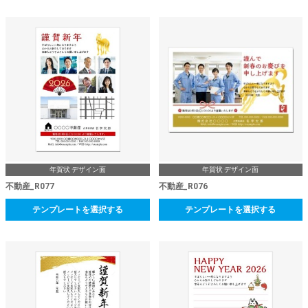
年賀状 デザイン面
年賀状 デザイン面
不動産_R077
不動産_R076
テンプレートを選択する
テンプレートを選択する