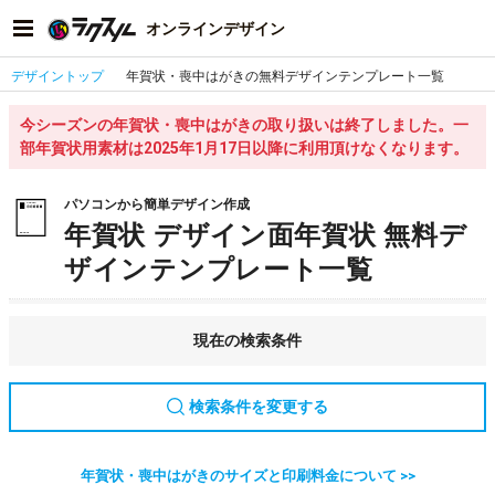
オンラインデザイン
デザイントップ
年賀状・喪中はがきの無料デザインテンプレート一覧
今シーズンの年賀状・喪中はがきの取り扱いは終了しました。一
部年賀状用素材は2025年1月17日以降に利用頂けなくなります。
パソコンから簡単デザイン作成
年賀状 デザイン面年賀状 無料デ
ザインテンプレート一覧
現在の検索条件
検索条件を変更する
年賀状・喪中はがきのサイズと印刷料金について >>