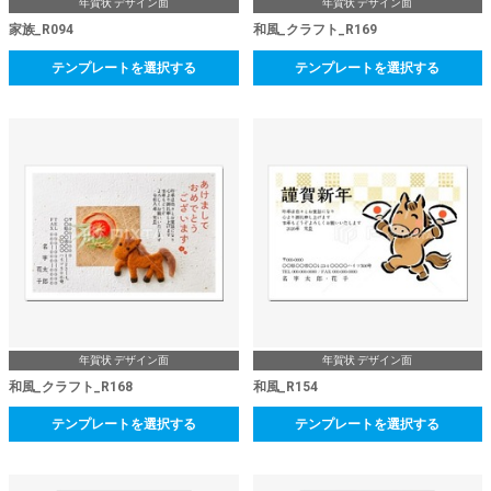
年賀状 デザイン面
年賀状 デザイン面
家族_R094
和風_クラフト_R169
テンプレートを選択する
テンプレートを選択する
年賀状 デザイン面
年賀状 デザイン面
和風_クラフト_R168
和風_R154
テンプレートを選択する
テンプレートを選択する