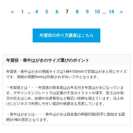
＜
1
…
4
5
6
7
8
9
10
…
14
＞
年賀状の作り方講座はこちら
年賀状・喪中はがきのサイズ選びのポイント
年賀状・喪中はがきの用紙サイズは148×100mmで官製はがきと同じサイズ
です。用紙の周囲5mmは印刷されず白いフチとなります。
・年賀状とは・・・年賀状の宛名面はお年玉付き年賀はがきになっていま
す。デザインテンプレートでは定番の干支のイラストや漢字、富士山や初
日の出をはじめ、結婚や出産報告など幅広い絵柄を揃えています。法人向
けにビジネスで利用しやすい賀詞や挨拶文も充実しています。
・喪中はがきとは・・・喪中はがきは宛名面の料額印面(切手に類似する図
柄)が鳩の意匠となります。