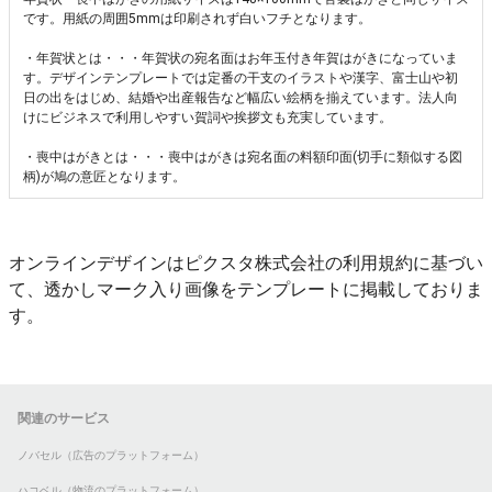
です。用紙の周囲5mmは印刷されず白いフチとなります。
・年賀状とは・・・年賀状の宛名面はお年玉付き年賀はがきになっていま
す。デザインテンプレートでは定番の干支のイラストや漢字、富士山や初
日の出をはじめ、結婚や出産報告など幅広い絵柄を揃えています。法人向
けにビジネスで利用しやすい賀詞や挨拶文も充実しています。
・喪中はがきとは・・・喪中はがきは宛名面の料額印面(切手に類似する図
柄)が鳩の意匠となります。
オンラインデザインはピクスタ株式会社の利用規約に基づい
て、透かしマーク入り画像をテンプレートに掲載しておりま
す。
関連のサービス
ノバセル（広告のプラットフォーム）
ハコベル（物流のプラットフォーム）