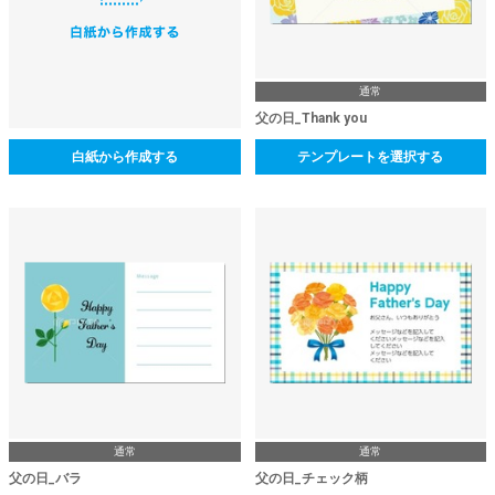
通常
父の日_Thank you
白紙から作成する
テンプレートを選択する
通常
通常
父の日_バラ
父の日_チェック柄