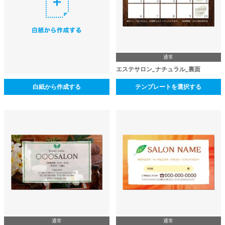
通常
エステサロン_ナチュラル_裏面
白紙から作成する
テンプレートを選択する
通常
通常