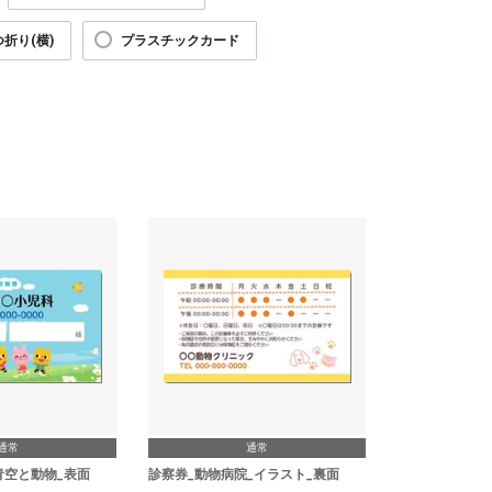
折り(横)
プラスチックカード
通常
通常
青空と動物_表面
診察券_動物病院_イラスト_裏面