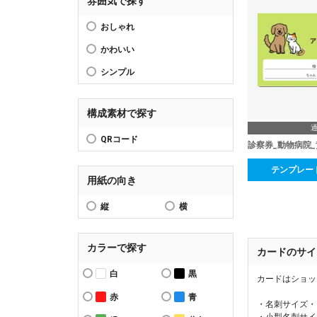
雰囲気で探す
おしゃれ
かわいい
シンプル
構成素材で探す
QRコード
診察券_動物病院_
テンプレー
用紙の向き
縦
横
カラーで探す
カードのサイ
白
黒
カードはショッ
赤
青
・名刺サイズ・
・小型名刺サイ