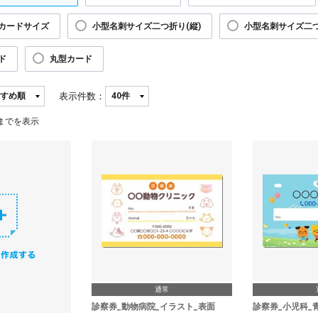
カードサイズ
小型名刺サイズ二つ折り(縦)
小型名刺サイズ二つ
ド
丸型カード
表示件数：
までを表示
通常
診察券_動物病院_イラスト_表面
診察券_小児科_