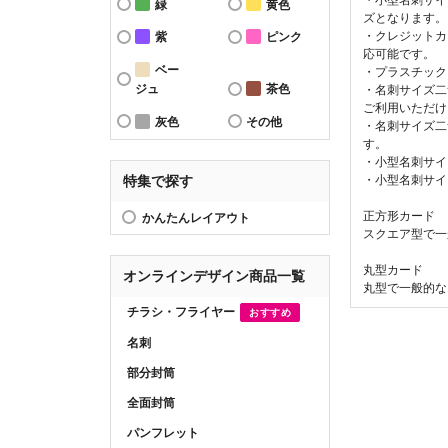
緑
黄色
ズとなります。
・クレジットカ
紫
ピンク
応可能です。
ベー
・プラスチック
ジュ
茶色
・名刺サイズ二
ご利用いただけ
灰色
その他
・名刺サイズ二
す。
・小型名刺サイ
・小型名刺サイ
特集で探す
正方形カード
かんたんレイアウト
スクエア型で一
丸型カード
オンラインデザイン商品一覧
丸型で一般的な
チラシ・フライヤー
おすすめ
名刺
部分封筒
全面封筒
パンフレット