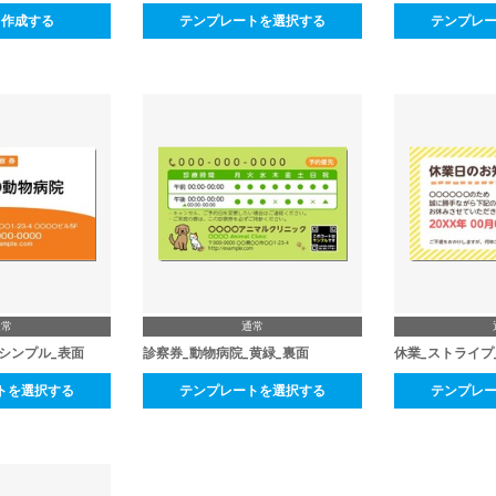
ら作成する
テンプレートを選択する
テンプレ
通常
通常
シンプル_表面
診察券_動物病院_黄緑_裏面
休業_ストライプ
トを選択する
テンプレートを選択する
テンプレ