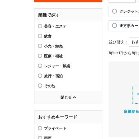
クレジット
業種で探す
正方形カー
美容・エステ
飲食
並び替え：
小売・卸売
8
件中
1
件から
8
件
医療・福祉
レジャー・娯楽
旅行・宿泊
その他
閉じる
おすすめキーワード
プライベート
両面