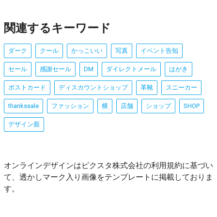
関連するキーワード
ダーク
クール
かっこいい
写真
イベント告知
セール
感謝セール
DM
ダイレクトメール
はがき
ポストカード
ディスカウントショップ
革靴
スニーカー
thankssale
ファッション
横
店舗
ショップ
SHOP
デザイン面
オンラインデザインはピクスタ株式会社の利用規約に基づい
て、透かしマーク入り画像をテンプレートに掲載しておりま
す。