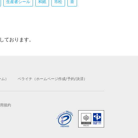
生産者シール
和紙
市松
茶
しております。
ーム）
ペライチ（ホームページ作成/予約/決済）
用規約