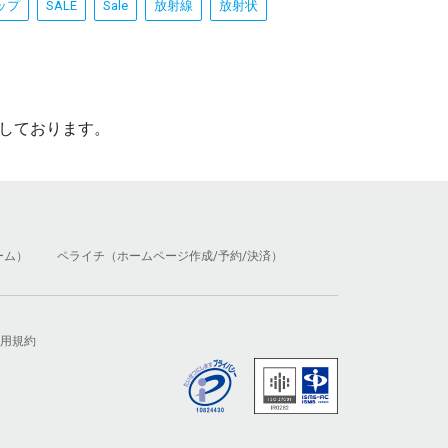
ップ
SALE
Sale
放射線
放射状
しております。
ーム）
ペライチ（ホームページ作成/予約/決済）
用規約