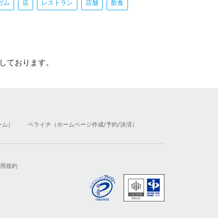
ガム
店
レストラン
店舗
飲食
しております。
ーム）
ペライチ（ホームページ作成/予約/決済）
用規約