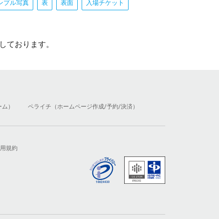
ンプル写真
表
表面
入場チケット
しております。
ーム）
ペライチ（ホームページ作成/予約/決済）
用規約