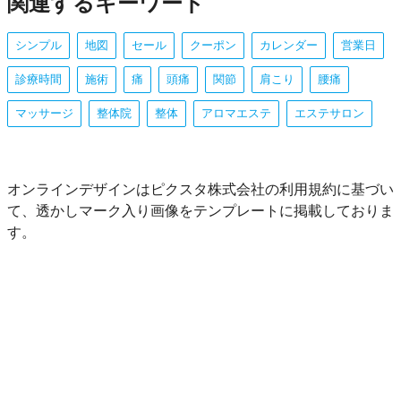
関連するキーワード
シンプル
地図
セール
クーポン
カレンダー
営業日
診療時間
施術
痛
頭痛
関節
肩こり
腰痛
マッサージ
整体院
整体
アロマエステ
エステサロン
オンラインデザインはピクスタ株式会社の利用規約に基づい
て、透かしマーク入り画像をテンプレートに掲載しておりま
す。