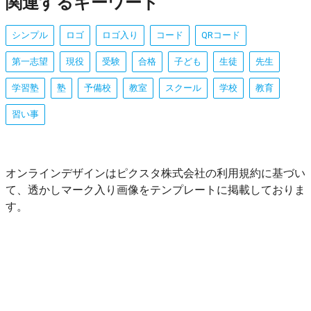
関連するキーワード
シンプル
ロゴ
ロゴ入り
コード
QRコード
第一志望
現役
受験
合格
子ども
生徒
先生
学習塾
塾
予備校
教室
スクール
学校
教育
習い事
オンラインデザインはピクスタ株式会社の利用規約に基づい
て、透かしマーク入り画像をテンプレートに掲載しておりま
す。