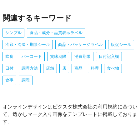
関連するキーワード
シンプル
食品・成分・品質表示ラベル
冷蔵・冷凍・期限シール
商品・パッケージラベル
販促シール
飲食
バーコード
賞味期限
消費期限
日付記入欄
日付
調理方法
店舗
店
商品
料理
食べ物
食事
調理
オンラインデザインはピクスタ株式会社の利用規約に基づい
て、透かしマーク入り画像をテンプレートに掲載しておりま
す。