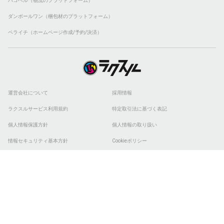
ハコベル（物流のプラットフォーム）
ダンボールワン（梱包材のプラットフォーム）
ペライチ（ホームページ作成/予約/決済）
運営会社について
採用情報
ラクスルサービス利用規約
特定取引法に基づく表記
個人情報保護方針
個人情報の取り扱い
情報セキュリティ基本方針
Cookieポリシー
他社商標
ESGの取り組み
© 2026 RAKSUL INC. All Rights Reserved.