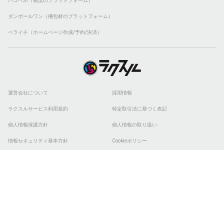
ハコベル（物流のプラットフォーム）
ダンボールワン（梱包材のプラットフォーム）
ペライチ（ホームページ作成/予約/決済）
運営会社について
採用情報
ラクスルサービス利用規約
特定取引法に基づく表記
個人情報保護方針
個人情報の取り扱い
情報セキュリティ基本方針
Cookieポリシー
他社商標
ESGの取り組み
© 2026 RAKSUL INC. All Rights Reserved.