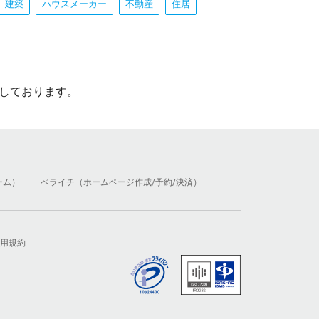
建築
ハウスメーカー
不動産
住居
しております。
ーム）
ペライチ（ホームページ作成/予約/決済）
用規約