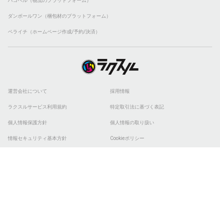
ハコベル（物流のプラットフォーム）
ダンボールワン（梱包材のプラットフォーム）
ペライチ（ホームページ作成/予約/決済）
運営会社について
採用情報
ラクスルサービス利用規約
特定取引法に基づく表記
個人情報保護方針
個人情報の取り扱い
情報セキュリティ基本方針
Cookieポリシー
他社商標
ESGの取り組み
© 2026 RAKSUL INC. All Rights Reserved.