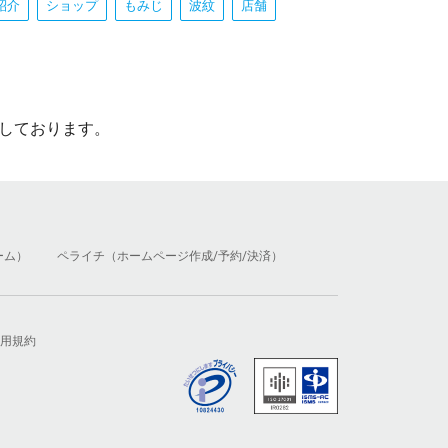
紹介
ショップ
もみじ
波紋
店舗
しております。
ーム）
ペライチ（ホームページ作成/予約/決済）
用規約