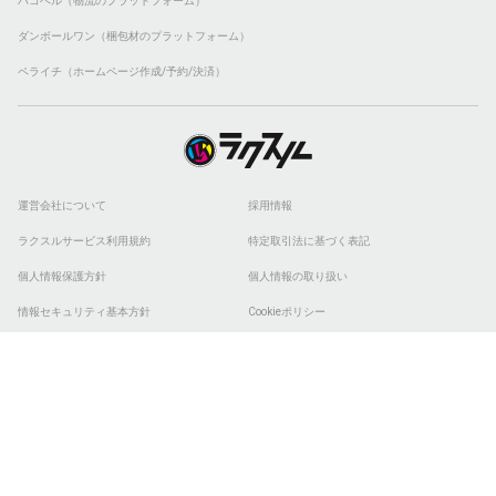
ハコベル（物流のプラットフォーム）
ダンボールワン（梱包材のプラットフォーム）
ペライチ（ホームページ作成/予約/決済）
運営会社について
採用情報
ラクスルサービス利用規約
特定取引法に基づく表記
個人情報保護方針
個人情報の取り扱い
情報セキュリティ基本方針
Cookieポリシー
他社商標
ESGの取り組み
© 2026 RAKSUL INC. All Rights Reserved.